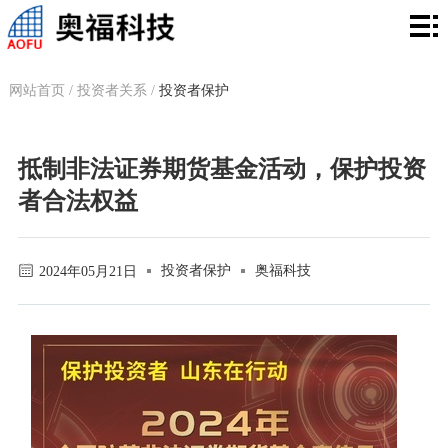
网
站
关
网站首页
/
投资者关系
/
投资者保护
首
于
产
页
我
品
市
抵制非法证券期货基金活动，保护投资
者合法权益
们
中
场
技
心
与
术
新
投资者保护
奥福科技
2024年05月21日
应
与
闻
投
用
创
资
资
联
新
讯
者
系
关
方